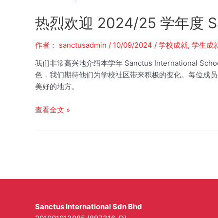
热烈欢迎 2024/25 学年度 
作者：
sanctusadmin
/
10/09/2024
/
学校成就
,
学生成
我们非常高兴地介绍本学年 Sanctus Internation
色，我们期待他们为学校社区带来积极的变化。每位成员
美好的地方。
热
查看全文 »
烈
欢
迎
2024/25
学
年
度
Sanctus
Sanctus International Sdn Bhd
新