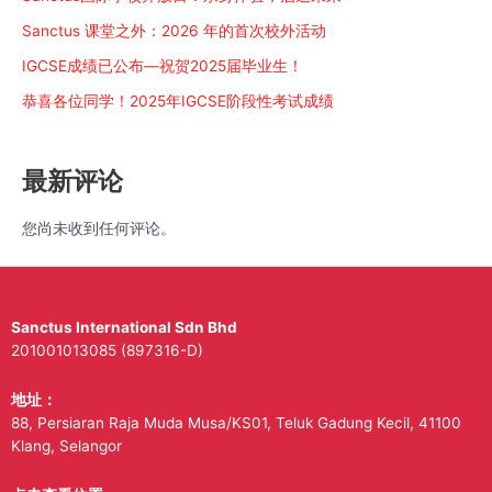
循
Sanctus 课堂之外：2026 年的首次校外活动
环
时
IGCSE成绩已公布—祝贺2025届毕业生！
尚
恭喜各位同学！2025年IGCSE阶段性考试成绩
秀
最新评论
您尚未收到任何评论。
Sanctus International Sdn Bhd
201001013085 (897316-D)
地址：
88, Persiaran Raja Muda Musa/KS01, Teluk Gadung Kecil, 41100
Klang, Selangor