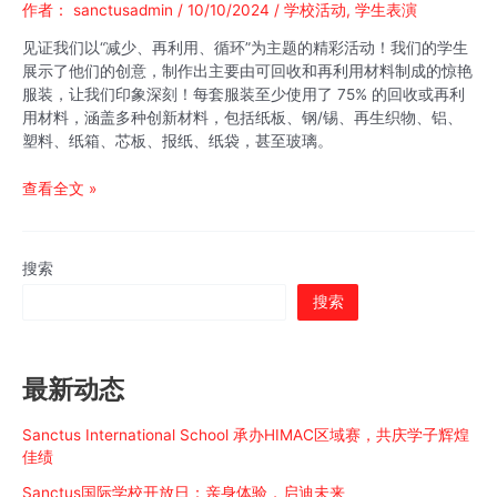
作者：
sanctusadmin
/
10/10/2024
/
学校活动
,
学生表演
见证我们以“减少、再利用、循环”为主题的精彩活动！我们的学生
展示了他们的创意，制作出主要由可回收和再利用材料制成的惊艳
服装，让我们印象深刻！每套服装至少使用了 75% 的回收或再利
用材料，涵盖多种创新材料，包括纸板、钢/锡、再生织物、铝、
塑料、纸箱、芯板、报纸、纸袋，甚至玻璃。
废
查看全文 »
物
变
宝：
搜索
创
搜索
意
与
可
持
最新动态
续
性
Sanctus International School 承办HIMAC区域赛，共庆学子辉煌
的
佳绩
终
极
Sanctus国际学校开放日：亲身体验，启迪未来